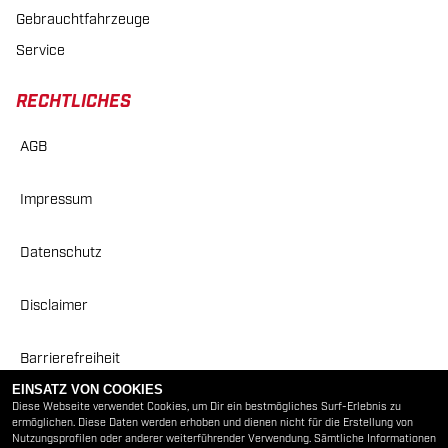
Gebrauchtfahrzeuge
Service
RECHTLICHES
AGB
Impressum
Datenschutz
Disclaimer
Barrierefreiheit
EINSATZ VON COOKIES
Diese Webseite verwendet Cookies, um Dir ein bestmögliches Surf-Erlebnis zu
ÖFFNUNGSZEITEN
ermöglichen. Diese Daten werden erhoben und dienen nicht für die Erstellung von
Nutzungsprofilen oder anderer weiterführender Verwendung. Sämtliche Informationen